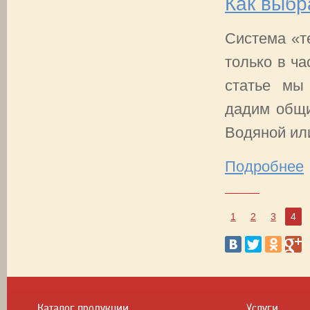
Как выбр
Система «т
только в ча
статье мы
дадим общи
Водяной или
Подробнее
1
2
3
4
Каталог продукции
Услуги