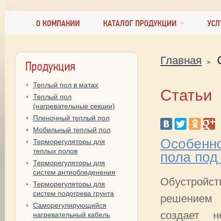
О КОМПАНИИ
КАТАЛОГ ПРОДУКЦИИ
УСЛ
Главная
Продукция
Теплый пол в матах
Статьи
Теплый пол
(нагревательные секции)
Пленочный теплый пол
Мобильный теплый пол
Особенно
Терморегуляторы для
теплых полов
пола под
Терморегуляторы для
систем антиобледенения
Обустройст
Терморегуляторы для
систем подогрева грунта
решением 
Саморегулирующийся
создает 
нагревательный кабель