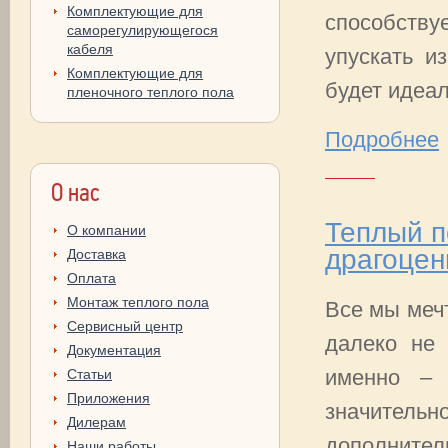
Комплектующие для
способству
саморегулирующегося
кабеля
упускать и
Комплектующие для
будет идеа
пленочного теплого пола
Подробнее
О нас
Теплый п
О компании
драгоце
Доставка
Оплата
Монтаж теплого пола
Все мы меч
Сервисный центр
далеко не 
Документация
именно – 
Статьи
Приложения
значительн
Дилерам
дополнитель
Наши работы