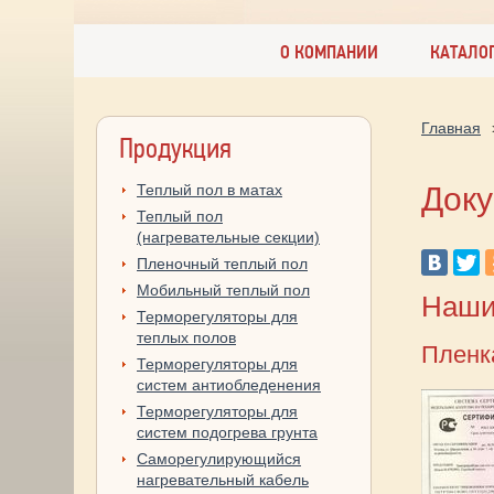
О КОМПАНИИ
КАТАЛО
Главная
Продукция
Теплый пол в матах
Док
Теплый пол
(нагревательные секции)
Пленочный теплый пол
Мобильный теплый пол
Наши
Терморегуляторы для
теплых полов
Пленк
Терморегуляторы для
систем антиобледенения
Терморегуляторы для
систем подогрева грунта
Саморегулирующийся
нагревательный кабель